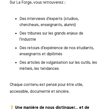
Sur La Forge, vous retrouverez :
Des interviews d’experts (studios,
chercheurs, enseignants, alumni)
Des tribunes sur les grands enjeux de
l’industrie
Des retours d’expérience de nos étudiants,
enseignants et diplômés
ION INITIALE
Des articles de vulgarisation sur les outils, les
& VFX
métiers, les tendances
MATION 2D
IMATION DE PERSONNAGES 3D
IMATION 3D & VFX
EO GAME
Chaque contenu est pensé pour être utile,
accessible, documenté et sincère.
 SIO INFORMATIQUE ET
 CURSUS GAME
ATION NUMÉRIQUE
ME ART
Une manière de nous distinguer… et de