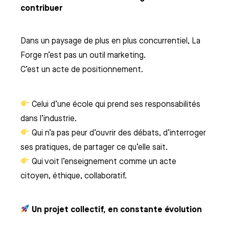
TENT CREATOR
ME DESIGN
contribuer
AME PROGRAMMING
E 24 : CINÉMA, ACTING,
UILLAGE SFX
Dans un paysage de plus en plus concurrentiel, La
Forge n’est pas un outil marketing.
C’est un acte de positionnement.
 FORMATIONS
MATION CONTINUE
DOLOGIE & PARCOURS
Celui d’une école qui prend ses responsabilités
AMPUS
ONNAISSANCE VAE
NAGEMENT DE PRODUCTION
PÉDAGOGIE ARTFX
dans l’industrie.
NAGER DES TALENTS
GE DÉCOUVERTE : LA
TPELLIER
Qui n’a pas peur d’ouvrir des débats, d’interroger
RE CHARTE ÉTHIQUE
MER SCHOOL
ELIER PRO AU PIDS ENGHIEN
ses pratiques, de partager ce qu’elle sait.
LE - EURACREATIVE
OMPENSES
Qui voit l’enseignement comme un acte
IS - ENGHIEN-LES-BAINS
ERNATIONAL
citoyen, éthique, collaboratif.
S
ALISATIONS DES ÉTUDIANTS D'ARTFX
ÈS L'ÉCOLE ?
DON
de scolarité
 PROJETS DE FIN D'ÉTUDES
Un projet collectif, en constante évolution
 FILMS ET JEUX DE NOS
S
tapes d'admission
VAUX PÉDAGOGIQUES
MNI
S