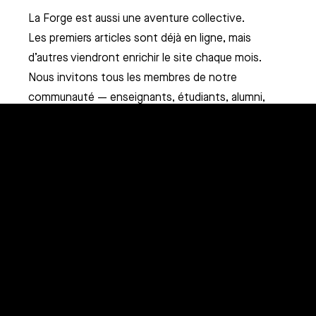
sions parallèles
sommes-nous ?
La Forge est aussi une aventure collective.
er un campus
er une candidature
ipe
Les premiers articles sont déjà en ligne, mais
lités
mpenses
contacter
d’autres viendront enrichir le site chaque mois.
Nous invitons tous les membres de notre
communauté — enseignants, étudiants, alumni,
studios — à proposer des sujets, à témoigner, à
débattre.
ARTFX ne se contente pas de former les
professionnels de demain.
Elle s’engage à leur donner les outils pour
comprendre le monde,
et pour le transformer, un projet après l’autre.
La Forge
Bienvenue dans
.